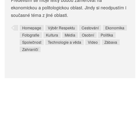
Především se moje texty budou zaměřovat na
ekonomickou a politologickou oblast. Jindy si neodpustím i
současné téma z jiné oblasti.
Homepage
Výběr Respektu
Cestování
Ekonomika
Fotografie
Kultura
Média
Osobní
Politika
Společnost
Technologie a věda
Video
Zábava
Zahraničí