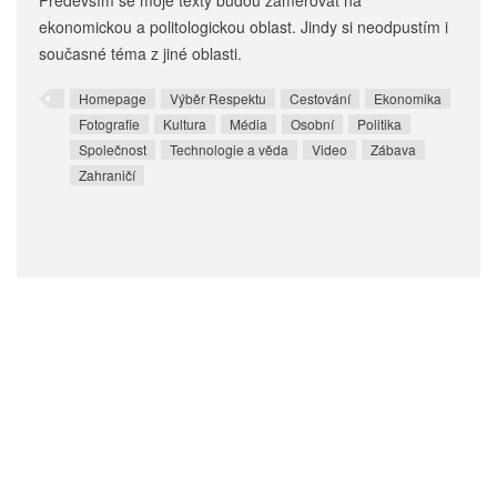
Především se moje texty budou zaměřovat na
ekonomickou a politologickou oblast. Jindy si neodpustím i
současné téma z jiné oblasti.
Homepage
Výběr Respektu
Cestování
Ekonomika
Fotografie
Kultura
Média
Osobní
Politika
Společnost
Technologie a věda
Video
Zábava
Zahraničí